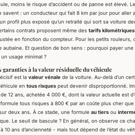
ule, moins le risque d’accident ou de panne est élevé. L
 savent : un conducteur qui fait 8 km par jour pour aller a
n profil plus exposé qu’un retraité qui sort sa voiture de
ertains contrats proposent même des
tarifs kilométriques
justée en fonction du compteur. Pour les petits rouleurs, c
 aubaine. Et question de bon sens : pourquoi payer une
 un usage minimal ?
 garanties à la valeur résiduelle du véhicule
écisif est la
valeur vénale
de la voiture. Au-delà d’un cert
véhicule en
tous risques
peut devenir disproportionné. I
 de 12 ans, achetée 4 000 €, dont la valeur actuelle est d’
formule tous risques à 800 € par an coûte plus cher que 
sur deux ans. À ce stade, une formule
au tiers
ou
interm
ique. Le seuil de bascule ? En général, on observe ce c
 à 10 ans d’ancienneté - mais tout dépend de l’état du véh