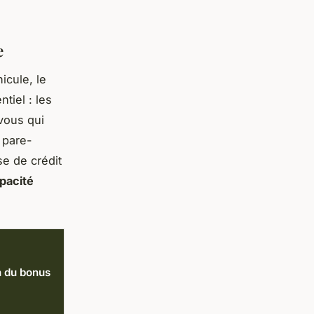
e
icule, le
tiel : les
vous qui
 pare-
e de crédit
pacité
on du bonus