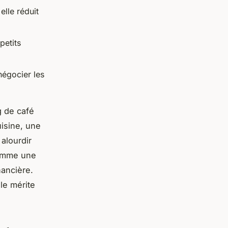
elle réduit
petits
négocier les
g de café
uisine, une
alourdir
comme une
nancière.
le mérite