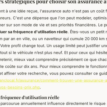
ers stratégiques pour choisir son assurance 
nt à une idée reçue, l'assurance auto n'est pas un coût 
ureurs. C'est une dépense que l'on peut modeler, optimise
gner sur son mode de vie et ses priorités financières. Le 
uer sa fréquence d'utilisation réelle
. Êtes-vous un petit 
km par an en ville, ou un navetteur qui cumule 20 000 km 
Votre profil change tout. Un usage limité peut justifier u
rtout si le véhicule n’est plus neuf. Et pour ceux qui hésit
 retenir, mieux vaut comprendre précisément ce que cha
elle coûte sur dix ans. Pour mieux comprendre le fonctio
 et affiner votre recherche, vous pouvez consulter ce gui
inanclocal.fr/assurance/comment-trouver-une-assurance-
vos-besoins-prix.php
.
fréquence d'utilisation réelle
 parcourue annuellement influence directement le risque