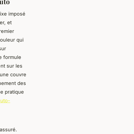
auto
fixe imposé
r, et
premier
rouleur qui
sur
ne formule
ent sur les
cune couvre
nnement des
de pratique
auto-
 assuré.