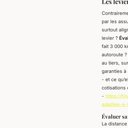
Les levi
Contraireme
par les ass
surtout ali
levier ?
Éval
fait 3 000 
autoroute ? 
au tiers, su
garanties à
- et ce qu’
cotisations
-
https://f
adaptee-a-
Évaluer sa 
La distance