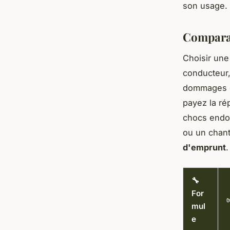
son usage.
Comparat
Choisir une 
conducteur, 
dommages ca
payez la ré
chocs endo
ou un chant
d'emprunt
.
🔧
For
mul
e