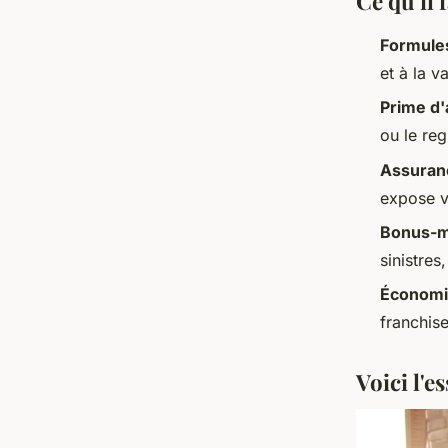
Ce qu'il 
Formule
et à la v
Prime d
ou le re
Assuranc
expose v
Bonus-m
sinistres
Économi
franchise
Voici l'e