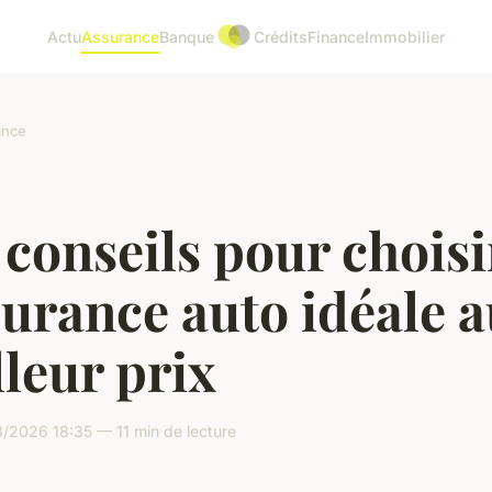
Actu
Assurance
Banque
Crédits
Finance
Immobilier
ance
conseils pour choisi
surance auto idéale 
leur prix
/2026 18:35 — 11 min de lecture