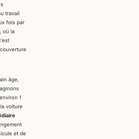
es
u travail
ux fois par
, où la
’est
 couverture
ain âge,
maginons
environ 1
la voiture
édiaire
hangement
icule et de