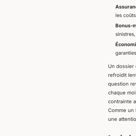
Assuranc
les coût
Bonus-m
sinistre
Économi
garanties
Un dossier 
refroidit l
question re
chaque mois
contrainte a
Comme un b
une attenti