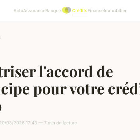
Actu
Assurance
Banque
Crédits
Finance
Immobilier
s
riser l'accord de
cipe pour votre créd
o
20/03/2026 17:43 — 7 min de lecture