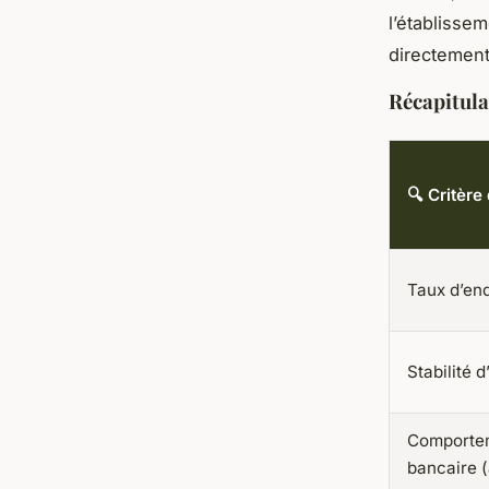
l’établisse
directement 
Récapitula
🔍 Critère
Taux d’en
Stabilité 
Comporte
bancaire (