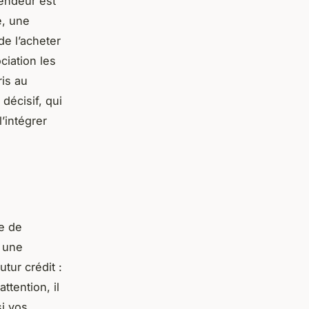
vendeur est
e, une
e l’acheter
ciation les
ris au
décisif, qui
l’intégrer
e de
 une
tur crédit :
attention, il
si vos