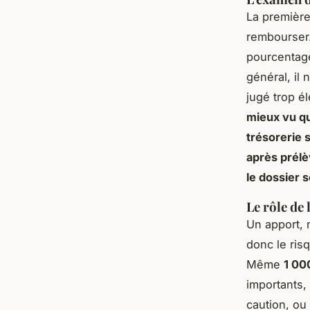
La première
rembourser.
pourcentag
général, il
jugé trop é
mieux vu qu
trésorerie 
après prélè
le dossier s
Le rôle de 
Un apport, 
donc le ris
Même
1 00
importants,
caution, o