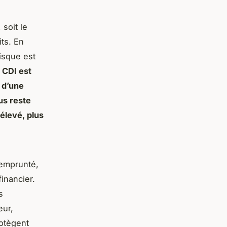
, soit le
ts. En
risque est
 CDI est
 d’une
us reste
élevé, plus
 emprunté,
inancier.
s
eur,
otègent