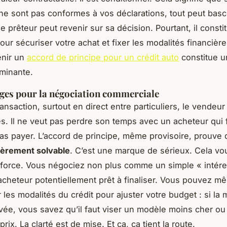
s ne sont pas conformes à vos déclarations, tout peut basc
e prêteur peut revenir sur sa décision. Pourtant, il consti
our sécuriser votre achat et fixer les modalités financièr
enir un
accord de principe pour un crédit auto
constitue u
minante.
ges pour la négociation commerciale
ansaction, surtout en direct entre particuliers, le vendeur
es. Il ne veut pas perdre son temps avec un acheteur qui 
as payer. L’accord de principe, même provisoire, prouve
ièrement solvable
. C’est une marque de sérieux. Cela vo
 force. Vous négociez non plus comme un simple « intére
heteur potentiellement prêt à finaliser. Vous pouvez m
 les modalités du crédit pour ajuster votre budget : si la 
evée, vous savez qu’il faut viser un modèle moins cher ou
prix. La clarté est de mise. Et ça, ça tient la route.