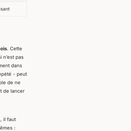
isant
mois
. Cette
i n’est pas
ement dans
épété - peut
able de ne
nt de lancer
 il faut
mêmes :