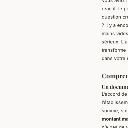
Vous avez r
réactif, le
question cr
? Il y a en
mains vides.
sérieux. L'
transforme u
dans votre s
Comprend
Un docume
L’accord de
l’établissem
somme, sou
montant ma
n’a pas de v