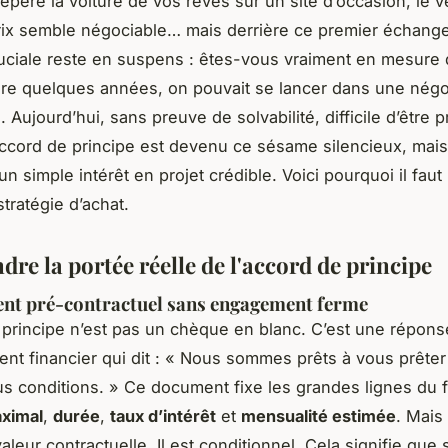
epéré la voiture de vos rêves sur un site d’occasion, le 
 prix semble négociable… mais derrière ce premier échang
uciale reste en suspens : êtes-vous vraiment en mesure d
core quelques années, on pouvait se lancer dans une négo
 Aujourd’hui, sans preuve de solvabilité, difficile d’être p
accord de principe est devenu ce sésame silencieux, mais 
n simple intérêt en projet crédible. Voici pourquoi il faut 
tratégie d’achat.
re la portée réelle de l'accord de principe
nt pré-contractuel sans engagement ferme
 principe n’est pas un chèque en blanc. C’est une répons
ent financier qui dit :
« Nous sommes prêts à vous prêter
s conditions. »
Ce document fixe les grandes lignes du fu
ximal
,
durée
,
taux d’intérêt
et
mensualité estimée
. Mais 
aleur contractuelle. Il est conditionnel. Cela signifie que 