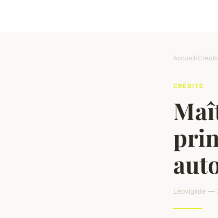
Accueil
›
Crédit
CRÉDITS
Maît
prin
aut
Léovigilde — 