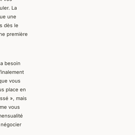
uler. La
tue une
es dès le
ne première
 a besoin
finalement
 que vous
us place en
ssé », mais
ême vous
mensualité
 négocier